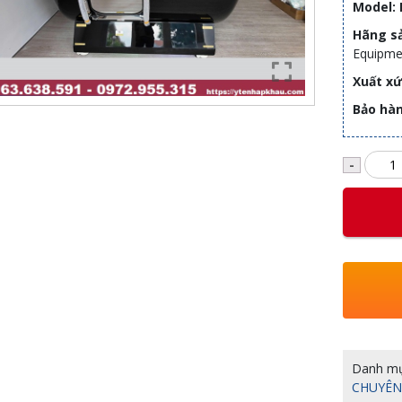
Model:
Hãng s
Equipme
Xuất x
Bảo hà
Danh m
CHUYÊN