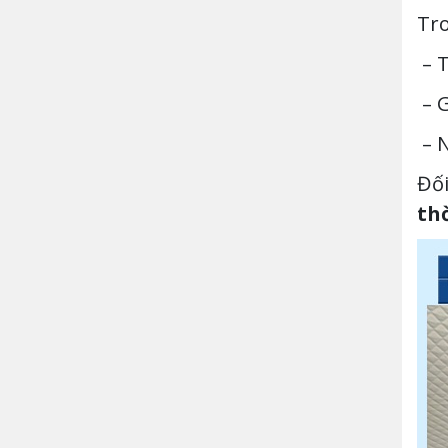
Tro
– T
– G
– N
Đối
th