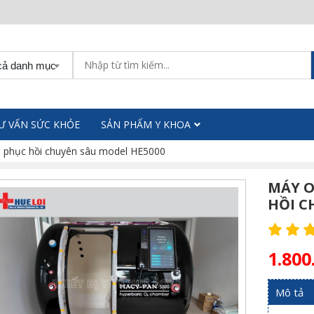
cả danh mục
Ư VẤN SỨC KHỎE
SẢN PHẨM Y KHOA
và phục hồi chuyên sâu model HE5000
MÁY O
HỒI C
1.800
Mô tả