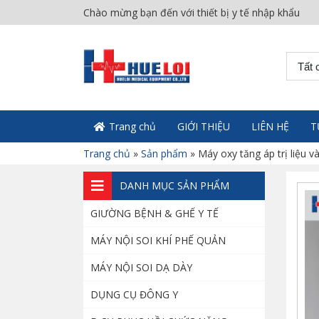
Chào mừng bạn đến với thiết bị y tế nhập khẩu
Máy sắc thuốc tự
động giá rẻ
Tất 
6.000.000
₫
Bộ vali nha khoa
Trang chủ
GIỚI THIỆU
LIÊN HỆ
T
di động
10.000.000
₫
Trang chủ
»
Sản phẩm
»
Máy oxy tăng áp trị liệu 
DANH MỤC SẢN PHẨM
Ghế điện
GIƯỜNG BỆNH & GHẾ Y TẾ
Denston khám
răng hàm mặt
MÁY NỘI SOI KHÍ PHẾ QUẢN
40.000.000
₫
MÁY NỘI SOI DẠ DÀY
Máy siêu âm
DỤNG CỤ ĐÔNG Y
Acclarix LX3 phân
khúc tầm trung