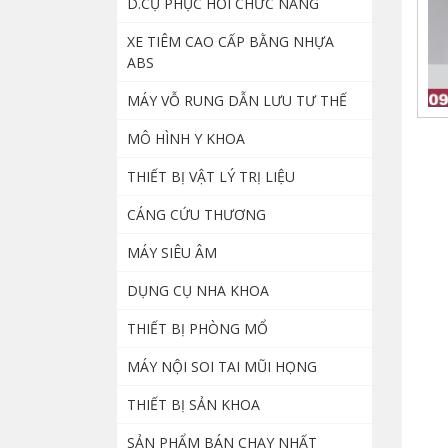
D.CỤ PHỤC HỒI CHỨC NĂNG
của hãng EDAN
185.000.000
₫
XE TIÊM CAO CẤP BẰNG NHỰA
ABS
Giày cố định chân
bằng hơi – Giày đi
MÁY VỖ RUNG DẪN LƯU TƯ THẾ
bộ không bó bột
1.200.000
₫
MÔ HÌNH Y KHOA
THIẾT BỊ VẬT LÝ TRỊ LIỆU
Mô hình thực
hành điều dưỡng
CÁNG CỨU THƯƠNG
nam nữ cao cấp
8.000.000
₫
MÁY SIÊU ÂM
DỤNG CỤ NHA KHOA
Máy nội soi cổ tử
cung – YIKEDA
THIẾT BỊ PHÒNG MỔ
SD 3002
MÁY NỘI SOI TAI MŨI HỌNG
8.500.000
₫
THIẾT BỊ SẢN KHOA
Dao đốt điện cao
SẢN PHẨM BÁN CHẠY NHẤT
tần nhiệt Zeus