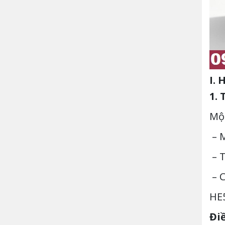
I.
1. 
Một
– M
– T
– C
HE5
Đi