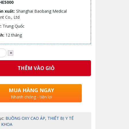
 HE5000
ản xuất:
Shanghai Baobang Medical
nt Co., Ltd
ứ:
Trung Quốc
nh:
12 tháng
THÊM VÀO GIỎ
MUA HÀNG NGAY
Nhanh chóng - tiện lợi
ục:
BUỒNG OXY CAO ÁP
,
THIẾT BỊ Y TẾ
 KHOA