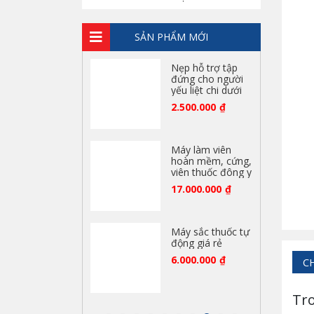
thương hiệu Hàn
Quốc
18.500.000
₫
SẢN PHẨM MỚI
Nẹp hỗ trợ tập
đứng cho người
yếu liệt chi dưới
2.500.000
₫
Máy làm viên
hoàn mềm, cứng,
viên thuốc đông y
17.000.000
₫
Máy sắc thuốc tự
động giá rẻ
6.000.000
₫
C
Tro
Bộ vali nha khoa