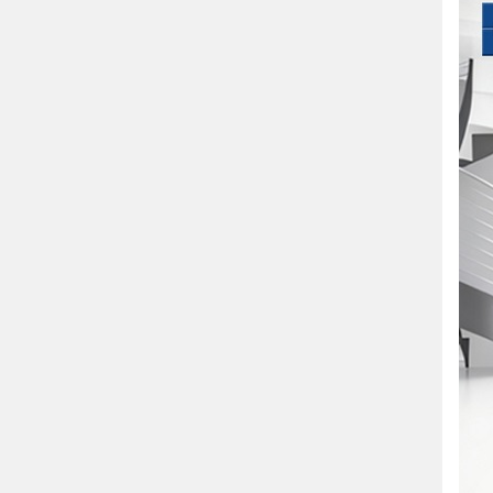
Máy làm viên
hoàn mềm, cứng,
viên thuốc đông y
17.000.000
₫
Máy sắc thuốc tự
động giá rẻ
6.000.000
₫