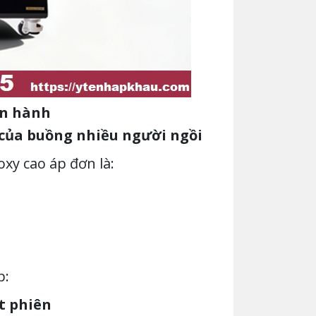
ận hành
õi của buồng nhiều người ngồi
xy cao áp đơn là:
p:
t phiên