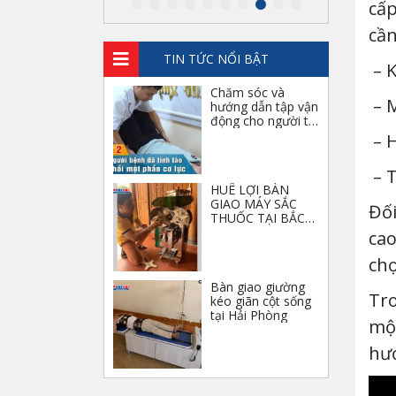
cấp
di động
cần
10.000.000
₫
TIN TỨC NỔI BẬT
– K
Chăm sóc và
– M
Ghế điện
hướng dẫn tập vận
Denston khám
động cho người tai
răng hàm mặt
biến
– H
40.000.000
₫
– T
HUÊ LỢI BÀN
GIAO MÁY SẮC
Máy siêu âm
Đối
THUỐC TẠI BẮC
Acclarix LX3 phân
GIANG
cao
khúc tầm trung
của hãng EDAN
185.000.000
₫
chọ
Bàn giao giường
Tro
kéo giãn cột sống
Giày cố định chân
tại Hải Phòng
một
bằng hơi – Giày đi
bộ không bó bột
hướ
1.200.000
₫