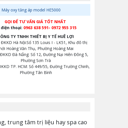
:
Máy oxy tăng áp model HE5000
GỌI ĐỂ TƯ VẤN GIÁ TỐT NHẤT
 điện thoại:
0963 638 591- 0972 955 315
CÔNG TY TNHH THIẾT BỊ Y TẾ HUÊ LỢI
ỉ ĐKKD Hà Nội:Số 135 Louis I - LK51, Khu đô thị
mới Hoàng Văn Thụ, Phường Hoàng Mai
ỉ ĐKKD Đà Nẵng: Số 12, Đường Nại Hiên Đông 5,
Phường Sơn Trà
 ĐKKD TP. HCM: Số 449/55, Đường Trường Chinh,
Phường Tân Bình
 trung tâm trị liệu hay spa cao