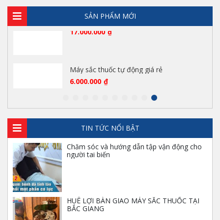
17.000.000
₫
SẢN PHẨM MỚI
Máy sắc thuốc tự động giá rẻ
6.000.000
₫
Bộ vali nha khoa di động
10.000.000
₫
TIN TỨC NỔI BẬT
Chăm sóc và hướng dẫn tập vận động cho
Ghế điện Denston khám răng hàm mặt
người tai biến
40.000.000
₫
HUÊ LỢI BÀN GIAO MÁY SẮC THUỐC TẠI
BẮC GIANG
Máy siêu âm Acclarix LX3 phân khúc tầm
trung của hãng EDAN