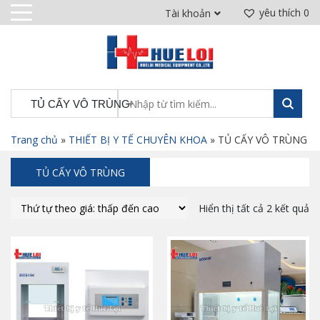
yêu thích
0
Tài khoản
TỦ CẤY VÔ TRÙNG
Trang chủ
»
THIẾT BỊ Y TẾ CHUYÊN KHOA
»
TỦ CẤY VÔ TRÙNG
TỦ CẤY VÔ TRÙNG
Máy sắc thuốc tự động giá rẻ
6.000.000
₫
Hiển thị tất cả 2 kết quả
Bộ vali nha khoa di động
10.000.000
₫