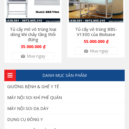
Ghế điện Denston khám răng hàm mặt
40.000.000
₫
Tủ cấy mô vô trùng loại
Tủ cấy vô trùng BBS-
dòng khí chảy tầng thổi
V1300 của Biobase
đứng
55.000.000
₫
Máy siêu âm Acclarix LX3 phân khúc tầm
35.000.000
₫
trung của hãng EDAN
Mua ngay
185.000.000
₫
Mua ngay
DANH MỤC SẢN PHẨM
Giày cố định chân bằng hơi – Giày đi bộ
không bó bột
GIƯỜNG BỆNH & GHẾ Y TẾ
1.200.000
₫
MÁY NỘI SOI KHÍ PHẾ QUẢN
MÁY NỘI SOI DẠ DÀY
Mô hình thực hành điều dưỡng nam nữ
cao cấp
DỤNG CỤ ĐÔNG Y
8.000.000
₫