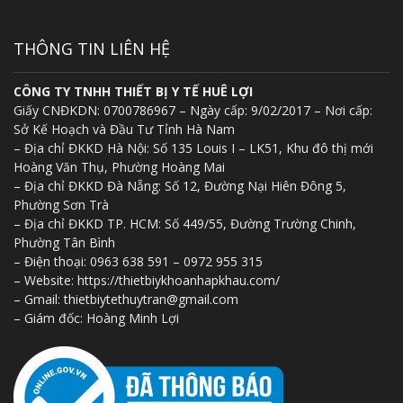
Dao đốt điện cao tần nhiệt Zeus thương
hiệu Hàn Quốc
18.500.000
₫
THÔNG TIN LIÊN HỆ
CÔNG TY TNHH THIẾT BỊ Y TẾ HUÊ LỢI
Nẹp hỗ trợ tập đứng cho người yếu liệt chi
Giấy CNĐKDN: 0700786967 – Ngày cấp: 9/02/2017 – Nơi cấp:
dưới
Sở Kế Hoạch và Đầu Tư Tỉnh Hà Nam
2.500.000
₫
– Địa chỉ ĐKKD Hà Nội: Số 135 Louis I – LK51, Khu đô thị mới
Hoàng Văn Thụ, Phường Hoàng Mai
– Địa chỉ ĐKKD Đà Nẵng: Số 12, Đường Nại Hiên Đông 5,
Phường Sơn Trà
Máy làm viên hoàn mềm, cứng, viên thuốc
– Địa chỉ ĐKKD TP. HCM: Số 449/55, Đường Trường Chinh,
đông y
Phường Tân Bình
17.000.000
₫
– Điện thoại: 0963 638 591 – 0972 955 315
– Website: https://thietbiykhoanhapkhau.com/
– Gmail: thietbiytethuytran@gmail.com
Máy sắc thuốc tự động giá rẻ
– Giám đốc: Hoàng Minh Lợi
6.000.000
₫