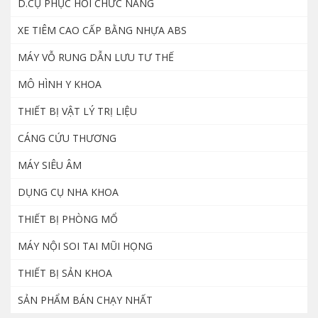
D.CỤ PHỤC HỒI CHỨC NĂNG
XE TIÊM CAO CẤP BẰNG NHỰA ABS
Máy nội soi cổ tử cung – YIKEDA SD 3002
MÁY VỖ RUNG DẪN LƯU TƯ THẾ
8.500.000
₫
MÔ HÌNH Y KHOA
THIẾT BỊ VẬT LÝ TRỊ LIỆU
Dao đốt điện cao tần nhiệt Zeus thương
hiệu Hàn Quốc
CÁNG CỨU THƯƠNG
18.500.000
₫
MÁY SIÊU ÂM
DỤNG CỤ NHA KHOA
Nẹp hỗ trợ tập đứng cho người yếu liệt chi
dưới
THIẾT BỊ PHÒNG MỔ
2.500.000
₫
MÁY NỘI SOI TAI MŨI HỌNG
THIẾT BỊ SẢN KHOA
Máy làm viên hoàn mềm, cứng, viên thuốc
SẢN PHẨM BÁN CHẠY NHẤT
đông y