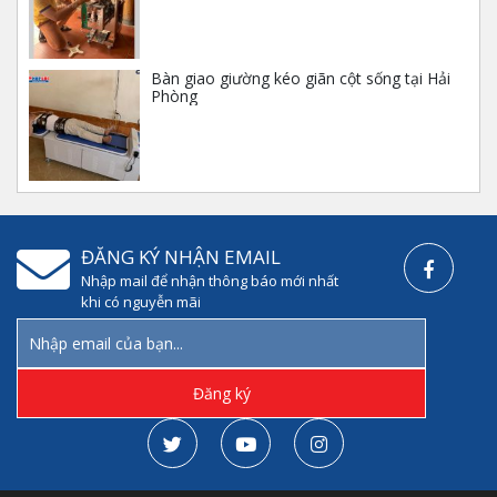
185.000.000
₫
Bàn giao giường kéo giãn cột sống tại Hải
Phòng
Giày cố định chân bằng hơi – Giày đi bộ
không bó bột
1.200.000
₫
Mô hình thực hành điều dưỡng nam nữ
ĐĂNG KÝ NHẬN EMAIL
cao cấp
Nhập mail để nhận thông báo mới nhất
8.000.000
₫
khi có nguyễn mãi
Máy nội soi cổ tử cung – YIKEDA SD 3002
8.500.000
₫