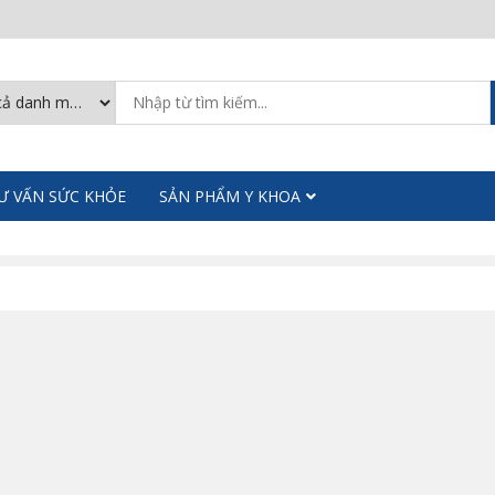
Ư VẤN SỨC KHỎE
SẢN PHẨM Y KHOA