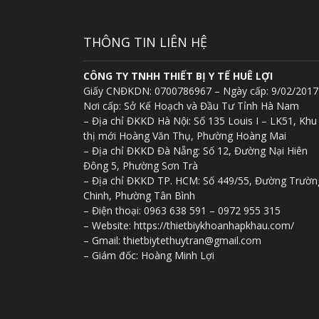
THÔNG TIN LIÊN HỆ
CÔNG TY TNHH THIẾT BỊ Y TẾ HUÊ LỢI
Giấy CNĐKDN: 0700786967 – Ngày cấp: 9/02/2017
Nơi cấp: Sở Kế Hoạch và Đầu Tư Tỉnh Hà Nam
– Địa chỉ ĐKKD Hà Nội: Số 135 Louis I – LK51, Khu
thị mới Hoàng Văn Thụ, Phường Hoàng Mai
– Địa chỉ ĐKKD Đà Nẵng: Số 12, Đường Nại Hiên
Đông 5, Phường Sơn Trà
– Địa chỉ ĐKKD TP. HCM: Số 449/55, Đường Trườn
Chinh, Phường Tân Bình
– Điện thoại: 0963 638 591 – 0972 955 315
– Website: https://thietbiykhoanhapkhau.com/
– Gmail: thietbiytethuytran@gmail.com
– Giám đốc: Hoàng Minh Lợi