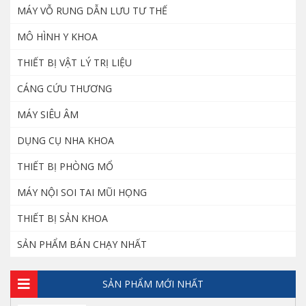
MÁY VỖ RUNG DẪN LƯU TƯ THẾ
MÔ HÌNH Y KHOA
THIẾT BỊ VẬT LÝ TRỊ LIỆU
CÁNG CỨU THƯƠNG
MÁY SIÊU ÂM
DỤNG CỤ NHA KHOA
THIẾT BỊ PHÒNG MỔ
MÁY NỘI SOI TAI MŨI HỌNG
THIẾT BỊ SẢN KHOA
SẢN PHẨM BÁN CHẠY NHẤT
SẢN PHẨM MỚI NHẤT