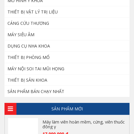
MÔ HÌNH Y KHOA
THIẾT BỊ VẬT LÝ TRỊ LIỆU
Máy nội soi cổ tử cung – YIKEDA SD 3002
CÁNG CỨU THƯƠNG
8.500.000
₫
MÁY SIÊU ÂM
DỤNG CỤ NHA KHOA
Dao đốt điện cao tần nhiệt Zeus thương
hiệu Hàn Quốc
THIẾT BỊ PHÒNG MỔ
18.500.000
₫
MÁY NỘI SOI TAI MŨI HỌNG
THIẾT BỊ SẢN KHOA
Nẹp hỗ trợ tập đứng cho người yếu liệt chi
SẢN PHẨM BÁN CHẠY NHẤT
dưới
2.500.000
₫
SẢN PHẨM MỚI
Máy làm viên hoàn mềm, cứng, viên thuốc
đông y
17.000.000
₫