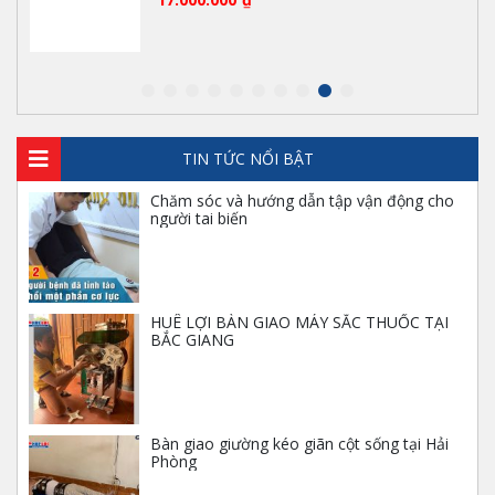
Máy sắc thuốc tự động giá rẻ
6.000.000
₫
TIN TỨC NỔI BẬT
Chăm sóc và hướng dẫn tập vận động cho
Bộ vali nha khoa di động
người tai biến
10.000.000
₫
HUÊ LỢI BÀN GIAO MÁY SẮC THUỐC TẠI
BẮC GIANG
Ghế điện Denston khám răng hàm mặt
40.000.000
₫
Bàn giao giường kéo giãn cột sống tại Hải
Phòng
Máy siêu âm Acclarix LX3 phân khúc tầm
trung của hãng EDAN