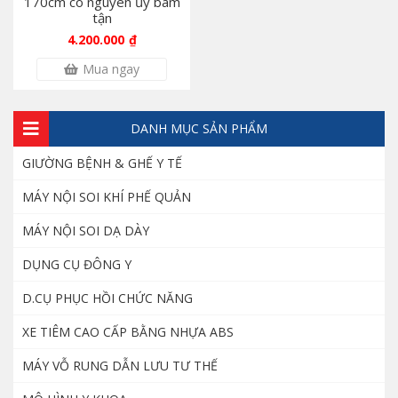
170cm có nguyên ủy bám
tận
Ghế điện Denston khám răng hàm mặt
4.200.000
₫
40.000.000
₫
Mua ngay
DANH MỤC SẢN PHẨM
Máy siêu âm Acclarix LX3 phân khúc tầm
trung của hãng EDAN
GIƯỜNG BỆNH & GHẾ Y TẾ
185.000.000
₫
MÁY NỘI SOI KHÍ PHẾ QUẢN
MÁY NỘI SOI DẠ DÀY
Giày cố định chân bằng hơi – Giày đi bộ
không bó bột
DỤNG CỤ ĐÔNG Y
1.200.000
₫
D.CỤ PHỤC HỒI CHỨC NĂNG
XE TIÊM CAO CẤP BẰNG NHỰA ABS
Mô hình thực hành điều dưỡng nam nữ
cao cấp
MÁY VỖ RUNG DẪN LƯU TƯ THẾ
8.000.000
₫