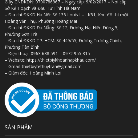
Giấy CNĐKDN: 0700786967 – Ngày cấp: 9/02/2017 – Nơi cấp:
hiệu Hàn Quốc
Sở Kế Hoạch và Đầu Tư Tỉnh Hà Nam
18.500.000
₫
– Địa chỉ ĐKKD Hà Nội: Số 135 Louis I – LK51, Khu đô thị mới
Hoàng Văn Thụ, Phường Hoàng Mai
– Địa chỉ ĐKKD Đà Nẵng: Số 12, Đường Nại Hiên Đông 5,
Phường Sơn Trà
Nẹp hỗ trợ tập đứng cho người yếu liệt chi
– Địa chỉ ĐKKD TP. HCM: Số 449/55, Đường Trường Chinh,
dưới
Phường Tân Bình
2.500.000
₫
– Điện thoại: 0963 638 591 – 0972 955 315
– Website: https://thietbiykhoanhapkhau.com/
– Gmail: thietbiytethuytran@gmail.com
Máy làm viên hoàn mềm, cứng, viên thuốc
– Giám đốc: Hoàng Minh Lợi
đông y
17.000.000
₫
Máy sắc thuốc tự động giá rẻ
6.000.000
₫
SẢN PHẨM