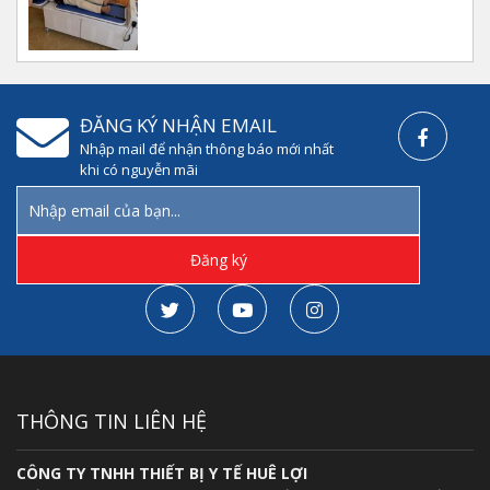
185.000.000
₫
Giày cố định chân bằng hơi – Giày đi bộ
ĐĂNG KÝ NHẬN EMAIL
không bó bột
Nhập mail để nhận thông báo mới nhất
1.200.000
₫
khi có nguyễn mãi
Mô hình thực hành điều dưỡng nam nữ
cao cấp
8.000.000
₫
Máy nội soi cổ tử cung – YIKEDA SD 3002
8.500.000
₫
THÔNG TIN LIÊN HỆ
CÔNG TY TNHH THIẾT BỊ Y TẾ HUÊ LỢI
Dao đốt điện cao tần nhiệt Zeus thương