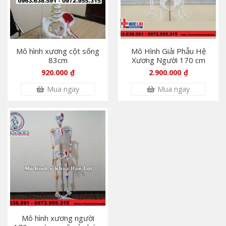
Mô hình xương cột sống
Mô Hình Giải Phẫu Hệ
83cm
Xương Người 170 cm
920.000
₫
2.900.000
₫
Mua ngay
Mua ngay
Máy sắc thuốc tự động giá rẻ
6.000.000
₫
Bộ vali nha khoa di động
10.000.000
₫
Mô hình xương người