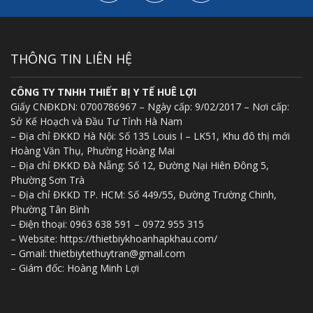
THÔNG TIN LIÊN HỆ
CÔNG TY TNHH THIẾT BỊ Y TẾ HUÊ LỢI
Giấy CNĐKDN: 0700786967 – Ngày cấp: 9/02/2017 – Nơi cấp:
Sở Kế Hoạch và Đầu Tư Tỉnh Hà Nam
– Địa chỉ ĐKKD Hà Nội: Số 135 Louis I – LK51, Khu đô thị mới
Hoàng Văn Thụ, Phường Hoàng Mai
– Địa chỉ ĐKKD Đà Nẵng: Số 12, Đường Nại Hiên Đông 5,
Phường Sơn Trà
– Địa chỉ ĐKKD TP. HCM: Số 449/55, Đường Trường Chinh,
Phường Tân Bình
– Điện thoại: 0963 638 591 – 0972 955 315
– Website: https://thietbiykhoanhapkhau.com/
– Gmail: thietbiytethuytran@gmail.com
– Giám đốc: Hoàng Minh Lợi