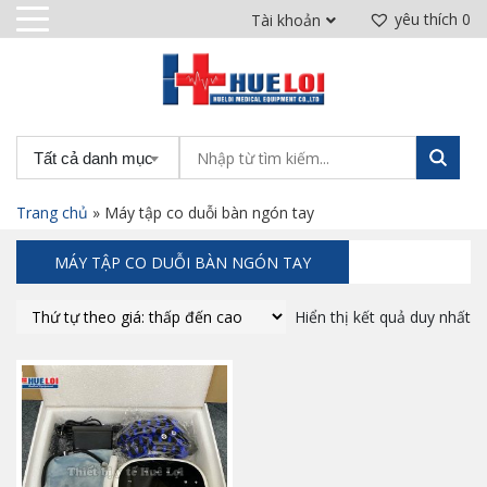
yêu thích
0
Tài khoản
Tất cả danh mục
Trang chủ
»
Máy tập co duỗi bàn ngón tay
MÁY TẬP CO DUỖI BÀN NGÓN TAY
Hiển thị kết quả duy nhất