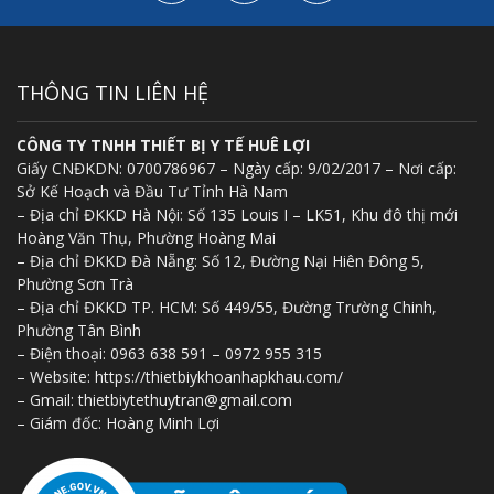
THÔNG TIN LIÊN HỆ
CÔNG TY TNHH THIẾT BỊ Y TẾ HUÊ LỢI
Giấy CNĐKDN: 0700786967 – Ngày cấp: 9/02/2017 – Nơi cấp:
Sở Kế Hoạch và Đầu Tư Tỉnh Hà Nam
– Địa chỉ ĐKKD Hà Nội: Số 135 Louis I – LK51, Khu đô thị mới
Hoàng Văn Thụ, Phường Hoàng Mai
– Địa chỉ ĐKKD Đà Nẵng: Số 12, Đường Nại Hiên Đông 5,
Phường Sơn Trà
– Địa chỉ ĐKKD TP. HCM: Số 449/55, Đường Trường Chinh,
Phường Tân Bình
– Điện thoại: 0963 638 591 – 0972 955 315
– Website: https://thietbiykhoanhapkhau.com/
– Gmail: thietbiytethuytran@gmail.com
– Giám đốc: Hoàng Minh Lợi