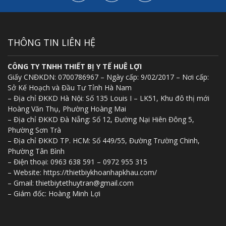
THÔNG TIN LIÊN HỆ
CÔNG TY TNHH THIẾT BỊ Y TẾ HUÊ LỢI
Giấy CNĐKDN: 0700786967 – Ngày cấp: 9/02/2017 – Nơi cấp:
Sở Kế Hoạch và Đầu Tư Tỉnh Hà Nam
– Địa chỉ ĐKKD Hà Nội: Số 135 Louis I – LK51, Khu đô thị mới
Hoàng Văn Thụ, Phường Hoàng Mai
– Địa chỉ ĐKKD Đà Nẵng: Số 12, Đường Nại Hiên Đông 5,
Phường Sơn Trà
– Địa chỉ ĐKKD TP. HCM: Số 449/55, Đường Trường Chinh,
Phường Tân Bình
– Điện thoại: 0963 638 591 – 0972 955 315
– Website: https://thietbiykhoanhapkhau.com/
– Gmail: thietbiytethuytran@gmail.com
– Giám đốc: Hoàng Minh Lợi