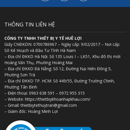
THÔNG TIN LIÊN HỆ
CÔNG TY TNHH THIẾT BỊ Y TẾ HUÊ LỢI
Giấy CNĐKDN: 0700786967 – Ngày cấp: 9/02/2017 – Nơi cấp:
Sở Kế Hoạch và Đầu Tư Tỉnh Hà Nam
– Địa chỉ ĐKKD Hà Nội: Số 135 Louis I – LK51, Khu đô thị mới
Hoàng Văn Thụ, Phường Hoàng Mai
– Địa chỉ ĐKKD Đà Nẵng: Số 12, Đường Nại Hiên Đông 5,
Phường Sơn Trà
– Địa chỉ ĐKKD TP. HCM: Số 449/55, Đường Trường Chinh,
Phường Tân Bình
– Điện thoại: 0963 638 591 – 0972 955 315
– Website: https://thietbiykhoanhapkhau.com/
– Gmail: thietbiytethuytran@gmail.com
– Giám đốc: Hoàng Minh Lợi