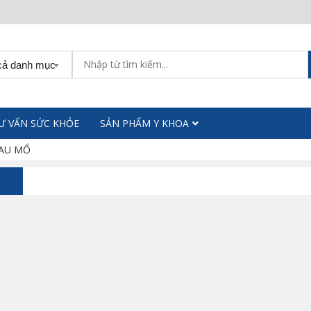
cả danh mục
Ư VẤN SỨC KHỎE
SẢN PHẨM Y KHOA
SAU MỔ