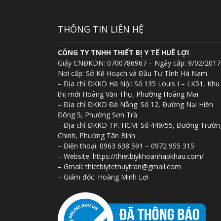
THÔNG TIN LIÊN HỆ
CÔNG TY TNHH THIẾT BỊ Y TẾ HUÊ LỢI
Giấy CNĐKDN: 0700786967 – Ngày cấp: 9/02/2017
Nơi cấp: Sở Kế Hoạch và Đầu Tư Tỉnh Hà Nam
– Địa chỉ ĐKKD Hà Nội: Số 135 Louis I – LK51, Khu
thị mới Hoàng Văn Thụ, Phường Hoàng Mai
– Địa chỉ ĐKKD Đà Nẵng: Số 12, Đường Nại Hiên
Đông 5, Phường Sơn Trà
– Địa chỉ ĐKKD TP. HCM: Số 449/55, Đường Trườn
Chinh, Phường Tân Bình
– Điện thoại: 0963 638 591 – 0972 955 315
– Website: https://thietbiykhoanhapkhau.com/
– Gmail: thietbiytethuytran@gmail.com
– Giám đốc: Hoàng Minh Lợi