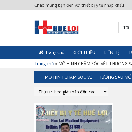
Chào mừng bạn đến với thiết bị y tế nhập khẩu
Tất 
Trang chủ
GIỚI THIỆU
LIÊN HỆ
T
Trang chủ
»
MÔ HÌNH CHĂM SÓC VẾT THƯƠNG 
MÔ HÌNH CHĂM SÓC VẾT THƯƠNG SAU MỔ