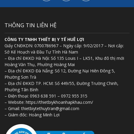
THÔNG TIN LIÊN HỆ
CÔNG TY TNHH THIẾT BỊ Y TẾ HUÊ LỢI
Giấy CNĐKDN: 0700786967 – Ngày cấp: 9/02/2017 – Nơi cấp:
Sở Kế Hoạch và Đầu Tư Tỉnh Hà Nam
– Địa chỉ ĐKKD Hà Nội: Số 135 Louis I – LK51, Khu đô thị mới
Hoàng Văn Thụ, Phường Hoàng Mai
– Địa chỉ ĐKKD Đà Nẵng: Số 12, Đường Nại Hiên Đông 5,
Phường Sơn Trà
– Địa chỉ ĐKKD TP. HCM: Số 449/55, Đường Trường Chinh,
Phường Tân Bình
– Điện thoại: 0963 638 591 – 0972 955 315
– Website: https://thietbiykhoanhapkhau.com/
– Gmail: thietbiytethuytran@gmail.com
– Giám đốc: Hoàng Minh Lợi