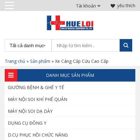
yêu thích
Tài khoản
Bộ vali nha khoa di động
10.000.000
₫
Tất cả danh mục
Trang chủ
»
Sản phẩm
»
Xe Cáng Cấp Cứu Cao Cấp
Ghế điện Denston khám răng hàm mặt
40.000.000
₫
DANH MỤC SẢN PHẨM
GIƯỜNG BỆNH & GHẾ Y TẾ
MÁY NỘI SOI KHÍ PHẾ QUẢN
Máy siêu âm Acclarix LX3 phân khúc tầm
trung của hãng EDAN
MÁY NỘI SOI DẠ DÀY
185.000.000
₫
DỤNG CỤ ĐÔNG Y
D.CỤ PHỤC HỒI CHỨC NĂNG
Giày cố định chân bằng hơi – Giày đi bộ