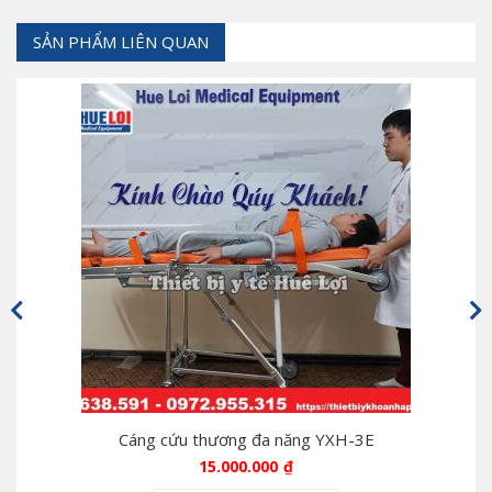
SẢN PHẨM LIÊN QUAN
Cáng cứu thương đa năng YXH-3E
C
15.000.000
₫