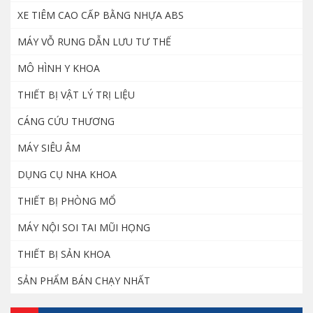
không bó bột
XE TIÊM CAO CẤP BẰNG NHỰA ABS
1.200.000
₫
MÁY VỖ RUNG DẪN LƯU TƯ THẾ
MÔ HÌNH Y KHOA
Mô hình thực hành điều dưỡng nam nữ
cao cấp
THIẾT BỊ VẬT LÝ TRỊ LIỆU
8.000.000
₫
CÁNG CỨU THƯƠNG
MÁY SIÊU ÂM
Máy nội soi cổ tử cung – YIKEDA SD 3002
DỤNG CỤ NHA KHOA
8.500.000
₫
THIẾT BỊ PHÒNG MỔ
MÁY NỘI SOI TAI MŨI HỌNG
Dao đốt điện cao tần nhiệt Zeus thương
hiệu Hàn Quốc
THIẾT BỊ SẢN KHOA
18.500.000
₫
SẢN PHẨM BÁN CHẠY NHẤT