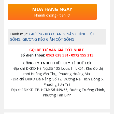
MUA HÀNG NGAY
Nhanh chóng - tiện lợi
Danh mục:
GIƯỜNG KÉO GIÃN & NẮN CHỈNH CỘT
SỐNG
,
GIƯỜNG KÉO GIÃN CỘT SỐNG
GỌI ĐỂ TƯ VẤN GIÁ TỐT NHẤT
Số điện thoại:
0963 638 591- 0972 955 315
CÔNG TY TNHH THIẾT BỊ Y TẾ HUÊ LỢI
- Địa chỉ ĐKKD Hà Nội:Số 135 Louis I - LK51, Khu đô thị
mới Hoàng Văn Thụ, Phường Hoàng Mai
- Địa chỉ ĐKKD Đà Nẵng: Số 12, Đường Nại Hiên Đông 5,
Phường Sơn Trà
- Địa chỉ ĐKKD TP. HCM: Số 449/55, Đường Trường Chinh,
Phường Tân Bình