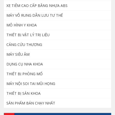
XE TIÊM CAO CẤP BẰNG NHỰA ABS
MÁY VỖ RUNG DẪN LƯU TƯ THẾ
MÔ HÌNH Y KHOA
THIẾT BỊ VẬT LÝ TRỊ LIỆU
CÁNG CỨU THƯƠNG
MÁY SIÊU ÂM
DỤNG CỤ NHA KHOA
THIẾT BỊ PHÒNG MỔ
MÁY NỘI SOI TAI MŨI HỌNG
THIẾT BỊ SẢN KHOA
SẢN PHẨM BÁN CHẠY NHẤT