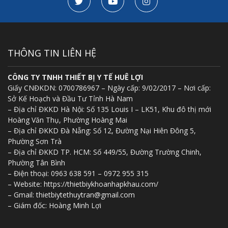
THÔNG TIN LIÊN HỆ
CÔNG TY TNHH THIẾT BỊ Y TẾ HUÊ LỢI
Giấy CNĐKDN: 0700786967 – Ngày cấp: 9/02/2017 – Nơi cấp:
Sở Kế Hoạch và Đầu Tư Tỉnh Hà Nam
– Địa chỉ ĐKKD Hà Nội: Số 135 Louis I – LK51, Khu đô thị mới
Hoàng Văn Thụ, Phường Hoàng Mai
– Địa chỉ ĐKKD Đà Nẵng: Số 12, Đường Nại Hiên Đông 5,
Phường Sơn Trà
– Địa chỉ ĐKKD TP. HCM: Số 449/55, Đường Trường Chinh,
Phường Tân Bình
– Điện thoại: 0963 638 591 – 0972 955 315
– Website: https://thietbiykhoanhapkhau.com/
– Gmail: thietbiytethuytran@gmail.com
– Giám đốc: Hoàng Minh Lợi