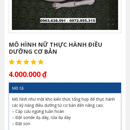
Máy nội soi cổ tử cung – YIKEDA SD 3002
8.500.000
₫
MÔ HÌNH NỮ THỰC HÀNH ĐIỀU
Dao đốt điện cao tần nhiệt Zeus thương
hiệu Hàn Quốc
DƯỠNG CƠ BẢN
18.500.000
₫
4.000.000
₫
Nẹp hỗ trợ tập đứng cho người yếu liệt chi
dưới
Mô tả
2.500.000
₫
Mô hình như một kho kiến thức tổng hợp để thực hành
các kỹ năng điều dưỡng từ cơ bản đến nâng cao:
– Cấp cứu ngừng tuần hoàn
Máy làm viên hoàn mềm, cứng, viên thuốc
– Đặt sonde dạ dày, rửa dạ dày
đông y
– Đặt son
17.000.000
₫