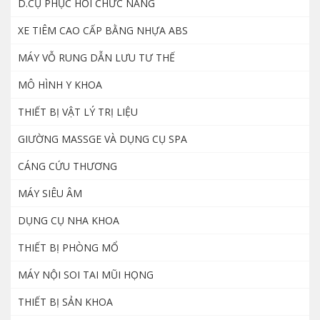
D.CỤ PHỤC HỒI CHỨC NĂNG
1.200.000
₫
XE TIÊM CAO CẤP BẰNG NHỰA ABS
MÁY VỖ RUNG DẪN LƯU TƯ THẾ
Mô hình thực hành điều dưỡng nam nữ
cao cấp
MÔ HÌNH Y KHOA
8.000.000
₫
THIẾT BỊ VẬT LÝ TRỊ LIỆU
GIƯỜNG MASSGE VÀ DỤNG CỤ SPA
Máy nội soi cổ tử cung – YIKEDA SD 3002
CÁNG CỨU THƯƠNG
8.500.000
₫
MÁY SIÊU ÂM
DỤNG CỤ NHA KHOA
Dao đốt điện cao tần nhiệt Zeus thương
hiệu Hàn Quốc
THIẾT BỊ PHÒNG MỔ
18.500.000
₫
MÁY NỘI SOI TAI MŨI HỌNG
THIẾT BỊ SẢN KHOA
Nẹp hỗ trợ tập đứng cho người yếu liệt chi