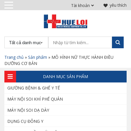
yêu thích
Tài khoản
Bộ vali nha khoa di động
10.000.000
₫
Tất cả danh mục
Ghế điện Denston khám răng hàm mặt
Trang chủ
»
Sản phẩm
»
MÔ HÌNH NỮ THỰC HÀNH ĐIỀU
40.000.000
₫
DƯỠNG CƠ BẢN
DANH MỤC SẢN PHẨM
GIƯỜNG BỆNH & GHẾ Y TẾ
Máy siêu âm Acclarix LX3 phân khúc tầm
trung của hãng EDAN
MÁY NỘI SOI KHÍ PHẾ QUẢN
185.000.000
₫
MÁY NỘI SOI DẠ DÀY
DỤNG CỤ ĐÔNG Y
Giày cố định chân bằng hơi – Giày đi bộ
không bó bột