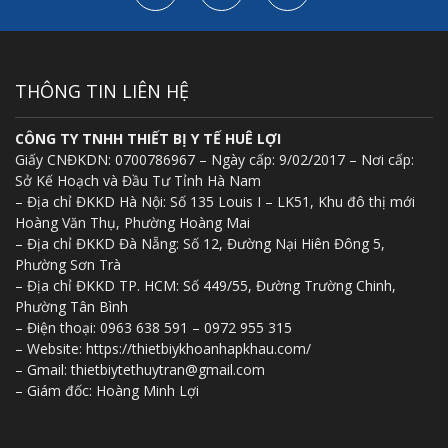
THÔNG TIN LIÊN HỆ
CÔNG TY TNHH THIẾT BỊ Y TẾ HUÊ LỢI
Giấy CNĐKDN: 0700786967 – Ngày cấp: 9/02/2017 – Nơi cấp:
Sở Kế Hoạch và Đầu Tư Tỉnh Hà Nam
– Địa chỉ ĐKKD Hà Nội: Số 135 Louis I – LK51, Khu đô thị mới
Hoàng Văn Thụ, Phường Hoàng Mai
– Địa chỉ ĐKKD Đà Nẵng: Số 12, Đường Nại Hiên Đông 5,
Phường Sơn Trà
– Địa chỉ ĐKKD TP. HCM: Số 449/55, Đường Trường Chinh,
Phường Tân Bình
– Điện thoại: 0963 638 591 – 0972 955 315
– Website: https://thietbiykhoanhapkhau.com/
– Gmail: thietbiytethuytran@gmail.com
– Giám đốc: Hoàng Minh Lợi