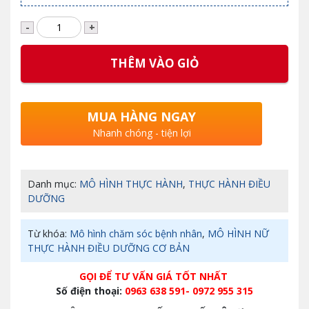
Máy sắc thuốc tự động giá rẻ
6.000.000
₫
THÊM VÀO GIỎ
MUA HÀNG NGAY
Nhanh chóng - tiện lợi
Danh mục:
MÔ HÌNH THỰC HÀNH
,
THỰC HÀNH ĐIỀU
DƯỠNG
Từ khóa:
Mô hình chăm sóc bệnh nhân
,
MÔ HÌNH NỮ
THỰC HÀNH ĐIỀU DƯỠNG CƠ BẢN
GỌI ĐỂ TƯ VẤN GIÁ TỐT NHẤT
Số điện thoại:
0963 638 591- 0972 955 315