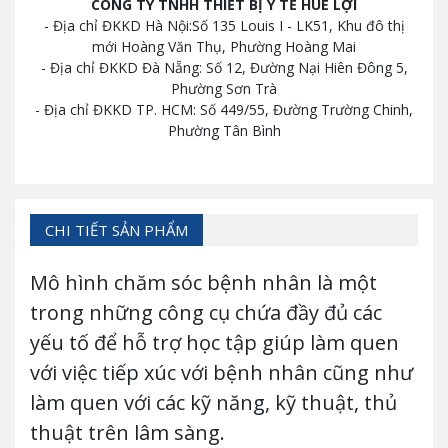
CÔNG TY TNHH THIẾT BỊ Y TẾ HUÊ LỢI
- Địa chỉ ĐKKD Hà Nội:Số 135 Louis I - LK51, Khu đô thị
mới Hoàng Văn Thụ, Phường Hoàng Mai
- Địa chỉ ĐKKD Đà Nẵng: Số 12, Đường Nại Hiên Đông 5,
Phường Sơn Trà
- Địa chỉ ĐKKD TP. HCM: Số 449/55, Đường Trường Chinh,
Phường Tân Bình
CHI TIẾT SẢN PHẨM
Mô hình chăm sóc bệnh nhân là một
trong những công cụ chứa đầy đủ các
yếu tố để hỗ trợ học tập giúp làm quen
với việc tiếp xúc với bệnh nhân cũng như
làm quen với các kỹ năng, kỹ thuật, thủ
thuật trên lâm sàng.